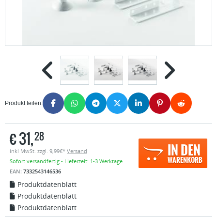
Produkt teilen:
€
31,
28
IN DEN
inkl MwSt. zzgl. 9,99€*
Versand
WARENKORB
Sofort versandfertig - Lieferzeit: 1-3 Werktage
EAN:
7332543146536
Produktdatenblatt
Produktdatenblatt
Produktdatenblatt