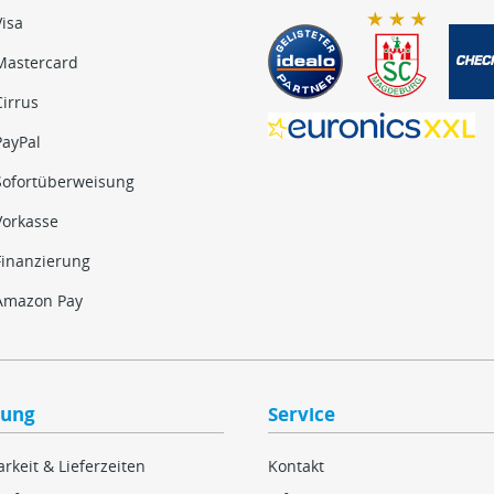
Visa
Mastercard
Cirrus
PayPal
Sofortüberweisung
Vorkasse
Finanzierung
Amazon Pay
lung
Service
rkeit & Lieferzeiten
Kontakt