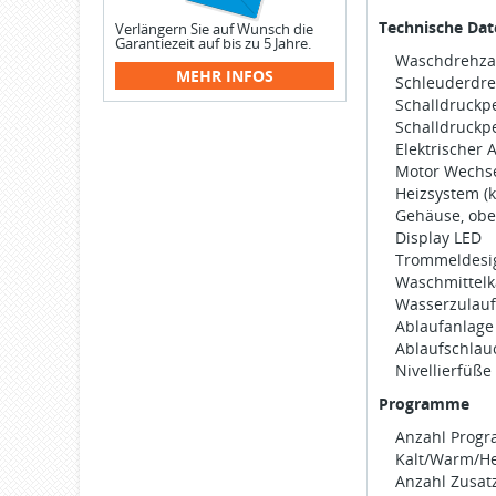
Technische Da
Verlängern Sie auf Wunsch die
Garantiezeit auf bis zu 5 Jahre.
Waschdrehzah
MEHR INFOS
Schleuderdreh
Schalldruckp
Schalldruckpe
Elektrischer 
Motor Wechse
Heizsystem (
Gehäuse, obe
Display LED
Trommeldesig
Waschmittel
Wasserzulau
Ablaufanlag
Ablaufschlau
Nivellierfüße
Programme
Anzahl Prog
Kalt/Warm/He
Anzahl Zusat