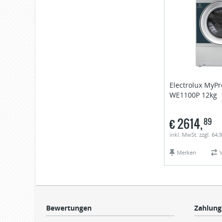
Electrolux
MyPr
WE1100P 12kg
€
2614,
89
inkl. MwSt. zzgl. 64
Merken
Bewertungen
Zahlung