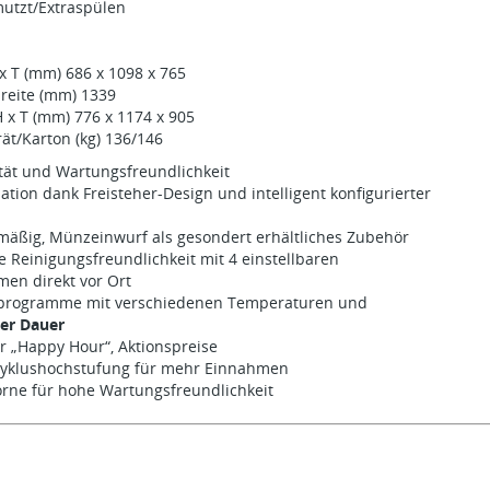
mutzt/Extraspülen
 x T (mm) 686 x 1098 x 765
reite (mm) 1339
H x T (mm) 776 x 1174 x 905
ät/Karton (kg) 136/146
ität und Wartungsfreundlichkeit
llation dank Freisteher-Design und intelligent konfigurierter
mäßig, Münzeinwurf als gesondert erhältliches Zubehör
 Reinigungsfreundlichkeit mit 4 einstellbaren
n direkt vor Ort
sprogramme mit verschiedenen Temperaturen und
her Dauer
ür „Happy Hour“, Aktionspreise
 Zyklushochstufung für mehr Einnahmen
orne für hohe Wartungsfreundlichkeit