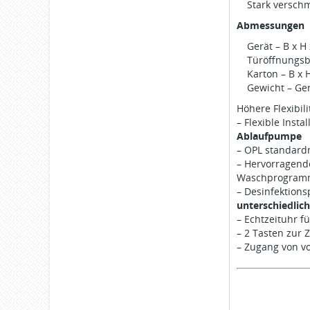
Stark versch
Abmessungen
Gerät – B x H
Türöffnungsb
Karton – B x 
Gewicht – Ger
Höhere Flexibil
– Flexible Insta
Ablaufpumpe
– OPL standard
– Hervorragende
Waschprogramme
– Desinfektion
unterschiedlic
– Echtzeituhr f
– 2 Tasten zur
– Zugang von v