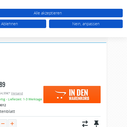
WARENKORB (0)
TTEL (0)
MEIN KONTO
Alle akzeptieren
03 92 68 / 39 77 77
Ablehnen
Nein, anpassen
Mo - Do 10.00 - 17.00 Uhr, Fr 10.00 - 16.00 Uhr
89
IN DEN
 64,99€*
Versand
WARENKORB
tig - Lieferzeit: 1-3 Werktage
3012
tenblatt