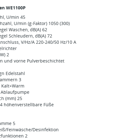
ten WE1100P
l, U/min 45
zahl, U/min (g-Faktor) 1050 (300)
egel Waschen, dB(A) 62
gel Schleudern, dB(A) 72
Anschluss, V/Hz/A 220-240/50 Hz/10 A
lrichter
kW) 2
n und vorne Pulverbeschichtet
n Edelstahl
kammern 3
f Kalt+Warm
e Ablaufpumpe
ch (mm) 25
 4 höhenverstellbare Füße
ramme 5
iß/Feinwäsche/Desinfektion
zfunktionen 2