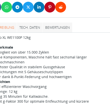
REIBUNG
TECH. DATEN
BEWERTUNGEN
ro XL WE1100P 12kg
erkmale
igkeit von über 15.000 Zyklen
he Komponenten, Maschine hält fast sechsmal länger
waschmaschinen
hster Qualität in stabilem Gussgehäuse
 Dichtungen mit 5 Gehäuseschutzlippen
ar dank 8-Punkt-Federung und hochwertigen
ichten
 effizienterer Waschvorgang
enge: 12 kg
g 35 Minuten für Kaltwäsche.
t g-Faktor 300 für optimale Entfeuchtung und kürzere