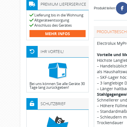
PREMIUM LIEFERSERVICE
Produkt teilen:
Lieferung bis in die Wohnung
Altgeräteentsorgung
Anschluss des Gerätes
PRODUKTBESCH
MEHR INFOS
Electrolux MyP
IHR VORTEIL!
Vorteile und M
Höchste Langleb
– Handelsüblic
als Haushalts
– SKF-Lager höc
– 3 langlebige
Bei uns können Sie alle Geräte 30
Tage lang zurückgeben!
– Länger haltb
Stahlgegengew
Schnellerer und
SCHUTZBRIEF
– Höhere Füllm
– Standardmäßi
– Schleudern mi
Trockendauer